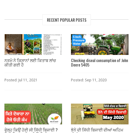
RECENT POPULAR POSTS
ਨਰਮੇ ਨੇ ਕਿਸਾਨਾਂ ਲਈ ਕਿਤਾਬ ਲਾਂਚ
Checking diseal consumption of John
ਕੀਤੀ ਗਈ ਹੈ
Deere 5405
Posted: Jul 11, 2021
Posted: Sep 11, 2020
ਫੇਲ੍ਹ ਕਿਉਂ ਹੋਈ ਸੀ ਸਿੱਧੀ ਬਿਜਾਈ ?
ਝੋਨੇ ਦੀ ਸਿੱਧੀ ਬਿਜਾਈ ਦੀਆਂ ਅਹਿਮ