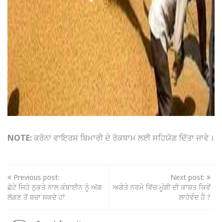
NOTE:
ਕਰੋਨਾ ਵਾਇਰਸ ਬਿਮਾਰੀ ਦੇ ਰੋਕਥਾਮ ਲਈ ਸਹਿਯੋਗ ਦਿੱਤਾ ਜਾਵੇ ।
Previous post:
Next post:
ਛੋਟੇ ਜਿਹੇ ਨੁਕਤੇ ਨਾਲ ਕੰਬਾਈਨ ਨੂੰ ਅੱਗ
ਅਗੇਤੇ ਨਰਮੇ ਵਿੱਚ ਮੂੰਗੀ ਦੀ ਕਾਸ਼ਤ ਕਿਵੇਂ
ਲੱਗਣ ਤੋਂ ਬਚਾ ਸਕਦੇ ਹਾਂ
ਲਾਹੇਵੰਦ ਹੈ ?