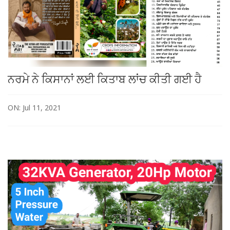
ਨਰਮੇ ਨੇ ਕਿਸਾਨਾਂ ਲਈ ਕਿਤਾਬ ਲਾਂਚ ਕੀਤੀ ਗਈ ਹੈ
ON: Jul 11, 2021