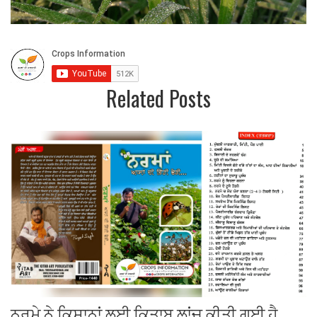
Related Posts
ਨਰਮੇ ਨੇ ਕਿਸਾਨਾਂ ਲਈ ਕਿਤਾਬ ਲਾਂਚ ਕੀਤੀ ਗਈ ਹੈ