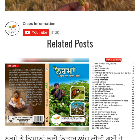
Related Posts
ਨਰਮੇ ਨੇ ਕਿਸਾਨਾਂ ਲਈ ਕਿਤਾਬ ਲਾਂਚ ਕੀਤੀ ਗਈ ਹੈ