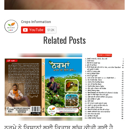
Related Posts
ਨਰਮੇ ਨੇ ਕਿਸਾਨਾਂ ਲਈ ਕਿਤਾਬ ਲਾਂਚ ਕੀਤੀ ਗਈ ਹੈ